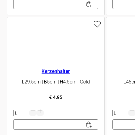
Menge
Kerzenhalter
L29.5cm | B5cm | H4.5cm | Gold
L45c
€
4,85
Kerzenhalter
Kerzenhalt
Menge
Menge