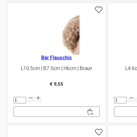
Bär Flauschis
L10.5cm | B7.5cm | H6cm | Braun
L4.6c
€
9,55
Bär
Weihnach
Flauschis
Menge
Menge