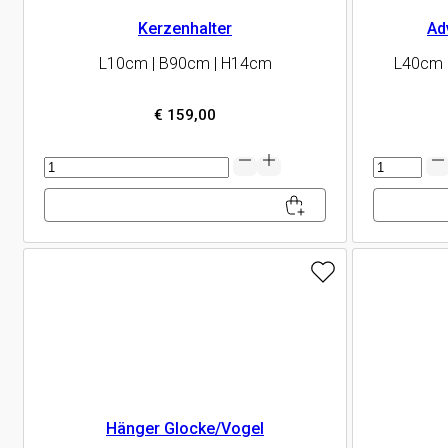
Kerzenhalter
Ad
L10cm | B90cm | H14cm
L40cm 
€
159,00
Kerzenhalter
Adventstab
Menge
Menge
Hänger Glocke/Vogel