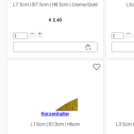
L7.5cm | B7.5cm | H8.5cm | Creme/Gold
L5c
€
2,40
Hänger
Sterne
Glocke/Vogel
Menge
Menge
Kerzenhalter
L13cm | B13cm | H6cm
L3.5cm 