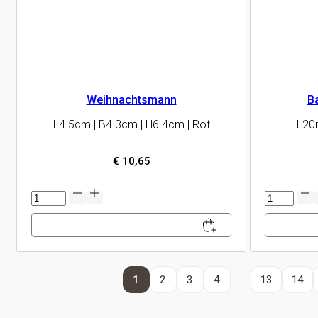
Weihnachtsmann
B
L4.5cm | B4.3cm | H6.4cm | Rot
L20
€
10,65
Weihnachtsmann
Band
Menge
Funkelster
Menge
1
2
3
4
…
13
14