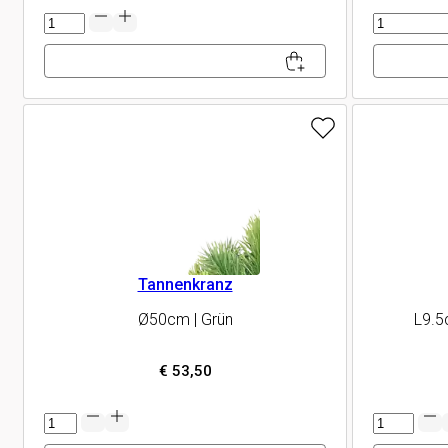
Stabkerzenhalter
Teelicht
Gitterkorb
Menge
Menge
Tannenkranz
Ø50cm | Grün
L9.5
€
53,50
Tannenkranz
Hänger
Menge
"Glück"