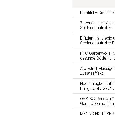
Plantiful – Die neu
Zuverlässige Lösun
Schlauchaufroller
Effizient, langlebig 
Schlauchaufroller 
PRO Gartenwolle: Na
gesunde Böden und
Arbostrat: Flüssig
Zusatzeffekt
Nachhaltigkeit trifft
Hängetopf „Nora“ 
OASIS® Renewal™ F
Generation nachhal
MENNO HORTISEPTC