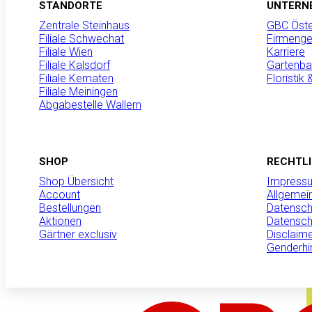
STANDORTE
UNTERN
Kreislaufwirtschaft
Zentrale Steinhaus
GBC Öste
rufen wir gemeinsa
Filiale Schwechat
Firmenge
Austria (ARA) dazu
Filiale Wien
Karriere
nach dem Gebrauch 
Filiale Kalsdorf
Gartenba
nur…
Filiale Kematen
Floristik
Filiale Meiningen
Mehr erfahren
Abgabestelle Wallern
SHOP
RECHTL
Shop Übersicht
Impress
Account
Allgemei
Bestellungen
Datensch
Aktionen
Datensch
Gärtner exclusiv
Disclaim
Genderhi