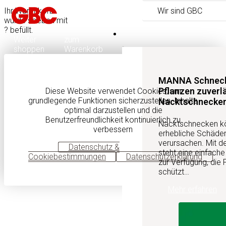
Ihr Warenkorb
Wir sind GBC
wurde soeben mit
?
befüllt.
Produktneuheiten
Weiter
zum
shoppen
Warenkorb
MANNA Schnecke
Pflanzen zuverl
Diese Website verwendet Cookies, um
grundlegende Funktionen sicherzustellen, Inhalte
Nacktschnecke
optimal darzustellen und die
Benutzerfreundlichkeit kontinuierlich zu
Nacktschnecken kön
verbessern
erhebliche Schäden
verursachen. Mit 
OK
Datenschutz &
steht eine einfach
Cookiebestimmungen
Datenschutzerklärung
zur Verfügung, die 
schützt…
Mehr erfahren