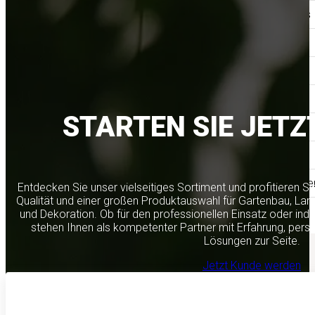
Zentrale Steinhaus
Filiale Schwechat
Filiale Wien
Filiale Kalsdorf
STARTEN SIE JETZ
Filiale Kematen
Filiale Meiningen
Abgabestelle Walle
Entdecken Sie unser vielseitiges Sortiment und profitieren S
Qualität und einer großen Produktauswahl für Gartenbau, Lan
und Dekoration. Ob für den professionellen Einsatz oder indi
News
stehen Ihnen als kompetenter Partner mit Erfahrung, per
Lösungen zur Seite.
Jetzt Kunde werden
Jeder Wurf zäh
Verpackungen ri
Rohstoffe im Kre