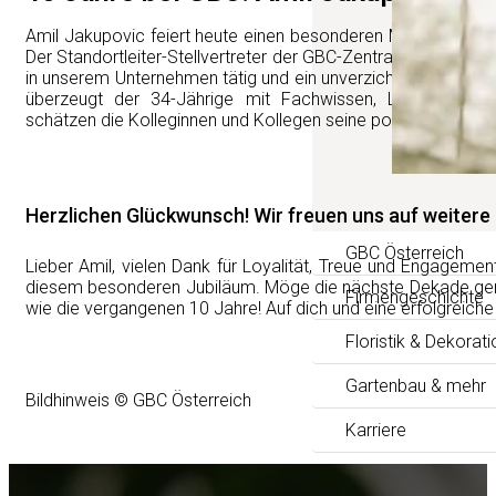
Amil Jakupovic feiert heute einen besonderen Meilenstein in 
Der Standortleiter-Stellvertreter der GBC-Zentrale Steinhaus
in unserem Unternehmen tätig und ein unverzichtbarer Teil 
überzeugt der 34-Jährige mit Fachwissen, Leidenschaft
schätzen die Kolleginnen und Kollegen seine positive, humor
Herzlichen Glückwunsch! Wir freuen uns auf weitere 
GBC Österreich
Lieber Amil, vielen Dank für Loyalität, Treue und Engageme
diesem besonderen Jubiläum. Möge die nächste Dekade genau
Firmengeschichte
wie die vergangenen 10 Jahre! Auf dich und eine erfolgreich
Floristik & Dekorati
Gartenbau & mehr
Bildhinweis © GBC Österreich
Karriere
Impressum