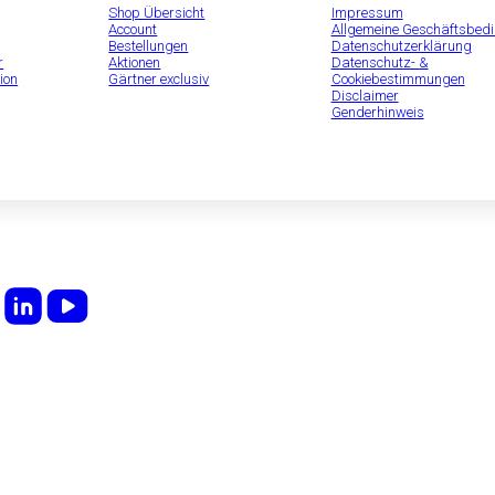
Shop Übersicht
Impressum
Account
Allgemeine Geschäftsbed
Bestellungen
Datenschutzerklärung
r
Aktionen
Datenschutz- &
ion
Gärtner exclusiv
Cookiebestimmungen
Disclaimer
Genderhinweis