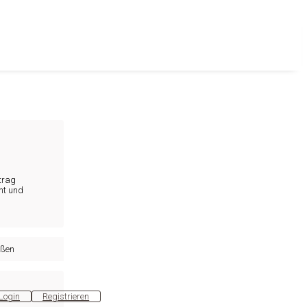
trag
nt und
eßen
Login
Registrieren
B2B-Shop