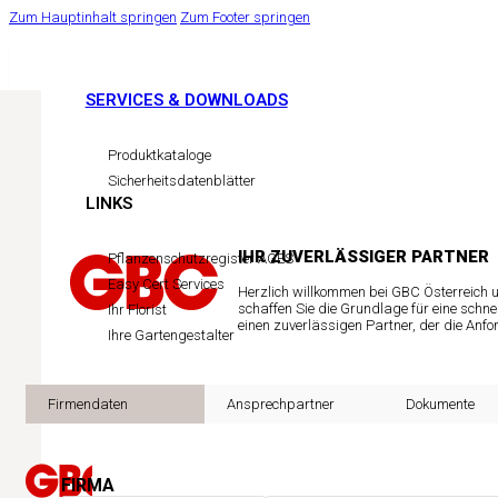
Zum Hauptinhalt springen
Zum Footer springen
SERVICES & DOWNLOADS
Produktkataloge
Sicherheitsdatenblätter
LINKS
IHR ZUVERLÄSSIGER PARTNER
Pflanzenschutzregister AGES
Easy Cert Services
Herzlich willkommen bei GBC Österreich u
schaffen Sie die Grundlage für eine schn
Ihr Florist
einen zuverlässigen Partner, der die Anf
Ihre Gartengestalter
Firmendaten
Ansprechpartner
Dokumente
FIRMA