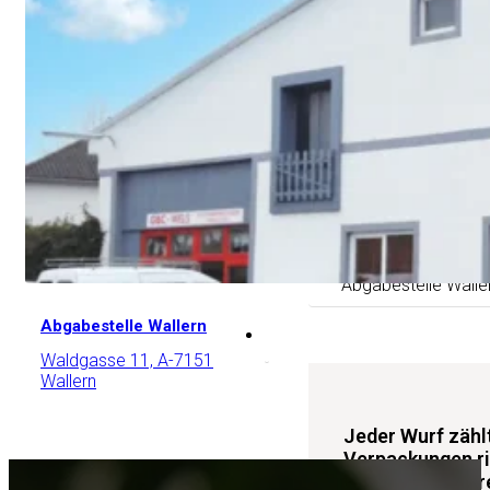
Zentrale Steinhaus
Filiale Schwechat
Filiale Wien
Filiale Kalsdorf
Filiale Kematen
Filiale Meiningen
Abgabestelle Walle
Abgabestelle Wallern
News
Waldgasse 11, A-7151
Wallern
Jeder Wurf zäh
Verpackungen ri
Rohstoffe im Kre