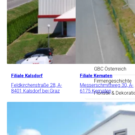
GBC Österreich
Filiale Kalsdorf
Filiale Kematen
Firmengeschichte
Feldkirchenstraße 28, A-
Messerschmittweg 30, A-
8401 Kalsdorf bei Graz
6175 Kematen
Floristik & Dekorati
Gartenbau & mehr
Karriere
Impressum