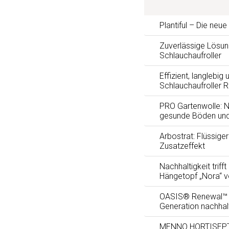
Plantiful – Die neu
Zuverlässige Lösun
Schlauchaufroller
Effizient, langlebig 
Schlauchaufroller 
PRO Gartenwolle: Na
gesunde Böden und
Arbostrat: Flüssig
Zusatzeffekt
Nachhaltigkeit trifft
Hängetopf „Nora“ 
OASIS® Renewal™ F
Generation nachhal
MENNO HORTISEPTC