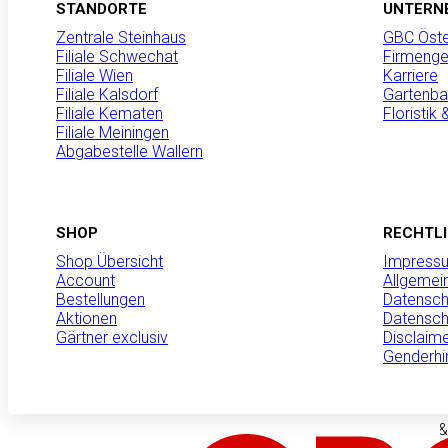
STANDORTE
UNTERN
Zentrale Steinhaus
GBC Öste
Filiale Schwechat
Firmenge
Filiale Wien
Karriere
Filiale Kalsdorf
Gartenba
Filiale Kematen
Floristik
Filiale Meiningen
Abgabestelle Wallern
SHOP
RECHTL
Shop Übersicht
Impress
Aktionen
Account
Allgemei
Bestellungen
Datensch
Aktuelles
Aktionen
Datensch
Gärtner exclusiv
Disclaim
Floristik & Dekorati
Genderhi
Gartenbau & mehr
Produktneuheiten &