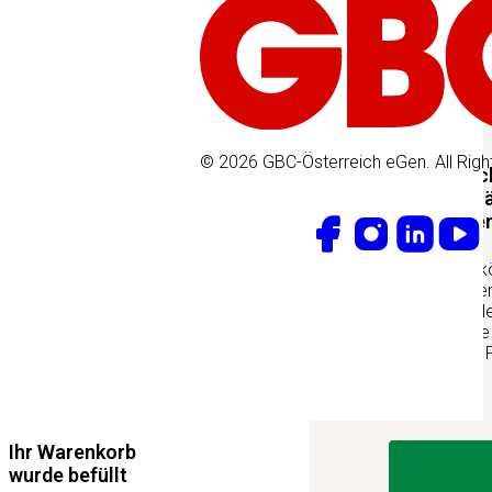
Wir sind GBC
Produktneuheiten
© 2026 GBC-Österreich eGen. All Righ
MANNA Schnecke
Pflanzen zuverl
Nacktschnecke
Nacktschnecken kön
erhebliche Schäden
verursachen. Mit 
steht eine einfach
zur Verfügung, die 
schützt…
Mehr erfahren
Ihr Warenkorb
wurde befüllt