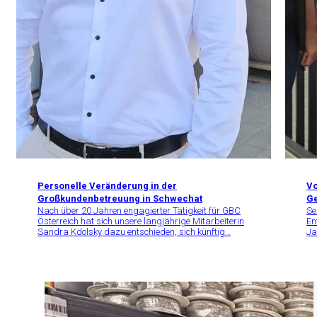
Personelle Veränderung in der
Vo
Großkundenbetreuung in Schwechat
Ge
Nach über 20 Jahren engagierter Tätigkeit für GBC
Se
Österreich hat sich unsere langjährige Mitarbeiterin
En
Sandra Kdolsky dazu entschieden, sich künftig…
Ja