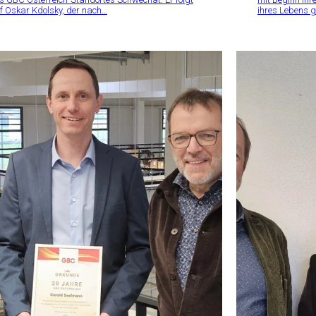
f Oskar Kdolsky, der nach…
ihres Lebens g