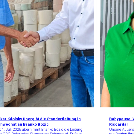
kar Kdolsky übergibt die Standortleitung in
Babypause: V
hwechat an Branko Bozic
Riccarda!
t 1. Juli 2026 übernimmt Branko Bozic die Leitung
Unsere Außendi
s GBC Österreich-Standortes Schwechat. Er folgt
mit Beginn ihr