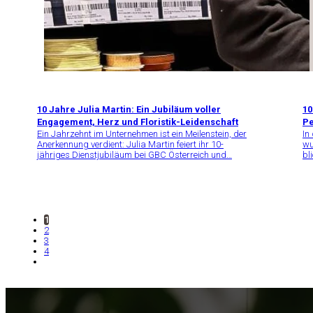
10 Jahre Julia Martin: Ein Jubiläum voller
10
Engagement, Herz und Floristik-Leidenschaft
Pe
Ein Jahrzehnt im Unternehmen ist ein Meilenstein, der
In
Anerkennung verdient: Julia Martin feiert ihr 10-
wu
jähriges Dienstjubiläum bei GBC Österreich und…
bl
1
2
3
4