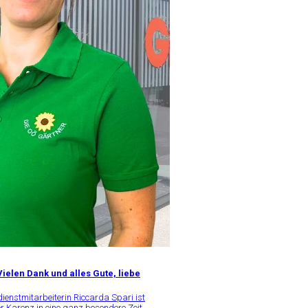
ielen Dank und alles Gute, liebe
enstmitarbeiterin Riccarda Spari ist
er Karenz in eine ganz besondere Zeit