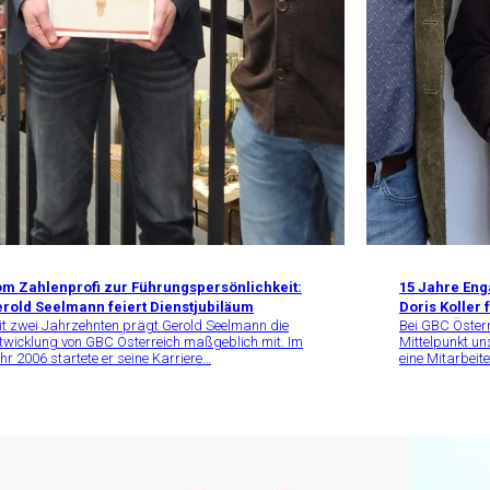
m Zahlenprofi zur Führungspersönlichkeit:
15 Jahre Eng
rold Seelmann feiert Dienstjubiläum
Doris Koller 
it zwei Jahrzehnten prägt Gerold Seelmann die
Bei GBC Öster
twicklung von GBC Österreich maßgeblich mit. Im
Mittelpunkt un
hr 2006 startete er seine Karriere…
eine Mitarbeite