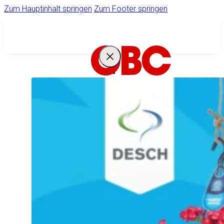
Zum Hauptinhalt springen
Zum Footer springen
IHR
STARKER
PARTNER
Unternehmen
Ihr Zugang zum