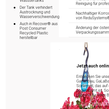
Wasssertanks
Reinigung für profe
Der Tank verhindert
Austrocknung und
Nachhaltiger Korro
Wasserverschwendung
von ReduSystems
Auch in Recover® aus
Änderung der öster
Post Consumer
Verpackungssamm
Recycled Plastic
herstellbar
Services
Jetzt auch onlin
Entdecken Sie uns
Gartenbau, GaLaBau
Sortiment, das auf
abgestimmt ist. So 
passend für Ihren B
Zum Onlineshop