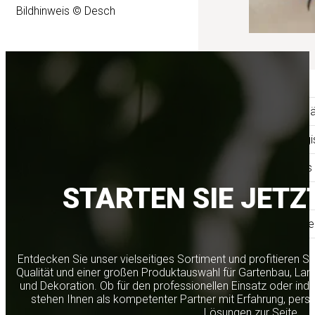
Bildhinweis © Desch
Produktkataloge
Sicherheitsdatenblä
Pflanzenschutzregi
Easy Cert Services
STARTEN SIE JETZ
Ihr Florist
Ihre Gartengestalte
Entdecken Sie unser vielseitiges Sortiment und profitieren S
B2B-
Qualität und einer großen Produktauswahl für Gartenbau, Lan
Shop
und Dekoration. Ob für den professionellen Einsatz oder indi
stehen Ihnen als kompetenter Partner mit Erfahrung, per
Login
Registrieren
Lösungen zur Seite.