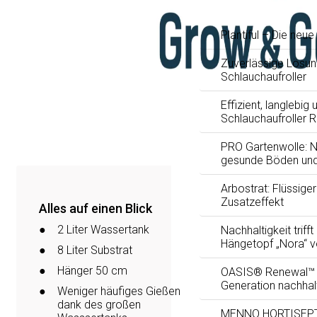
Plantiful – Die neu
Zuverlässige Lösun
Schlauchaufroller
Effizient, langlebig 
Schlauchaufroller 
PRO Gartenwolle: Na
gesunde Böden und
Arbostrat: Flüssig
Zusatzeffekt
Alles auf einen Blick
2 Liter Wassertank
Nachhaltigkeit trifft
Hängetopf „Nora“ 
8 Liter Substrat
Hänger 50 cm
OASIS® Renewal™ F
Generation nachhal
Weniger häufiges Gießen
dank des großen
MENNO HORTISEPTC