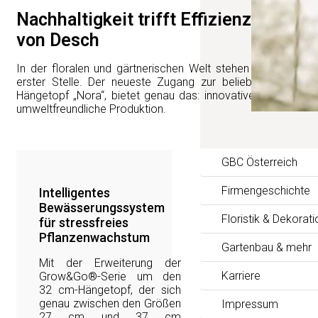
Nachhaltigkeit trifft Effizienz: Der 
von Desch
In der floralen und gärtnerischen Welt stehen praktische 
erster Stelle. Der neueste Zugang zur beliebten Grow&
Hängetopf „Nora“, bietet genau das: innovative Bewässerun
umweltfreundliche Produktion.
GBC Österreich
Firmengeschichte
Intelligentes
Bewässerungssystem
Floristik & Dekorati
für stressfreies
Pflanzenwachstum
Gartenbau & mehr
Mit der Erweiterung der
Karriere
Grow&Go®-Serie um den
32 cm-Hängetopf, der sich
genau zwischen den Größen
Impressum
27 cm und 37 cm