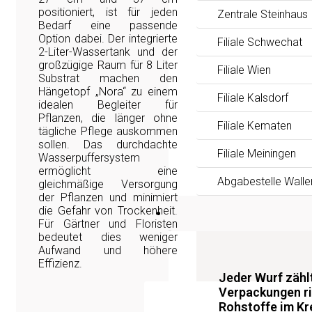
positioniert, ist für jeden
Zentrale Steinhaus
Bedarf eine passende
Option dabei. Der integrierte
Filiale Schwechat
2-Liter-Wassertank und der
großzügige Raum für 8 Liter
Filiale Wien
Substrat machen den
Hängetopf „Nora“ zu einem
Filiale Kalsdorf
idealen Begleiter für
Pflanzen, die länger ohne
Filiale Kematen
tägliche Pflege auskommen
sollen. Das durchdachte
Filiale Meiningen
Wasserpuffersystem
ermöglicht eine
Abgabestelle Walle
gleichmäßige Versorgung
der Pflanzen und minimiert
die Gefahr von Trockenheit.
News
Für Gärtner und Floristen
bedeutet dies weniger
Aufwand und höhere
Effizienz.
Jeder Wurf zäh
Verpackungen ri
Rohstoffe im Kre