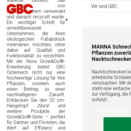
Material besteht, das
ursprünglich von
Wir sind GBC
Endverbrauchern verwendet
und danach recycelt wurde.
Produktneuheiten
Ein wichtiger Schritt für
umweltbewusste
Unternehmen, die ihren
ökologischen Fußabdruck
minimieren möchten, ohne
MANNA Schnecke
dabei auf Qualität und
Pflanzen zuverl
Funktionalität zu verzichten.
Nacktschnecke
Mit der Nora Grow&Go®-
Erweiterung bietet GBC
Nacktschnecken kön
Österreich nicht nur eine
erhebliche Schäden
hochwertige Lösung für Ihre
verursachen. Mit 
Pflanzen, sondern auch
steht eine einfach
einen Beitrag zu einer
zur Verfügung, die 
nachhaltigeren Zukunft.
schützt…
Entdecken Sie den 32 cm-
Hängetopf „Nora“ und
Mehr erfahren
weitere Produkte der
Grow&Go®-Serie – perfekt
für Gärtner und Floristen, die
Wert auf Effizienz und