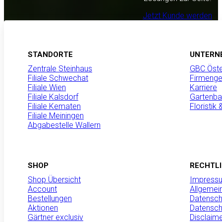
Jetzt Kunde werden
STANDORTE
UNTERN
Zentrale Steinhaus
GBC Öste
Filiale Schwechat
Firmenge
Filiale Wien
Karriere
Filiale Kalsdorf
Gartenba
Filiale Kematen
Floristik
Filiale Meiningen
Abgabestelle Wallern
SHOP
RECHTL
Shop Übersicht
Impress
Account
Allgemei
Bestellungen
Datensch
Aktionen
Datensch
Gärtner exclusiv
Disclaim