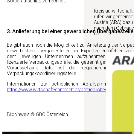
Sortieraufschlag verrechnet.
Kreislaufwirtschaft
rufen wir gemeinsa
Austria (ARA) dazu
nach dem Gebrauch 
3. Anlieferung bei einer gewerblichen Übergabestelle
nur…
Mehr erfahren
Es gibt auch noch die Möglichkeit zur Anlieferung der Verp
gewerblichen Übergabestellen hin. Experten empfehlen vor 
dem jeweiligen Unternehmen aufzunehmen. Bei gewerb
lizenzierte Verpackungsabfälle, die getrennt gesammelt wu
Voraussetzung dafür ist die Registrierung des Betr
Verpackungskoordinierungsstelle.
Informationen zur betrieblichen Abfallsammlung in Ös
https://www.wirtschaft-sammelt.at/betriebliche-abfallsamml
Bildhinweis © GBC Österreich