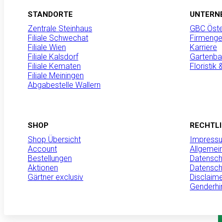
Wir sind GBC
STANDORTE
UNTERN
Zentrale Steinhaus
GBC Öste
Produktneuheiten
Filiale Schwechat
Firmenge
Filiale Wien
Karriere
Filiale Kalsdorf
Gartenba
Filiale Kematen
Floristik
Filiale Meiningen
MANNA Schnecke
Abgabestelle Wallern
Pflanzen zuverl
Nacktschnecke
Nacktschnecken kön
SHOP
RECHTL
erhebliche Schäden
Shop Übersicht
Impress
verursachen. Mit 
Account
Allgemei
steht eine einfach
Bestellungen
Datensch
zur Verfügung, die 
Aktionen
Datensch
schützt…
Gärtner exclusiv
Disclaim
Mehr erfahren
Genderhi