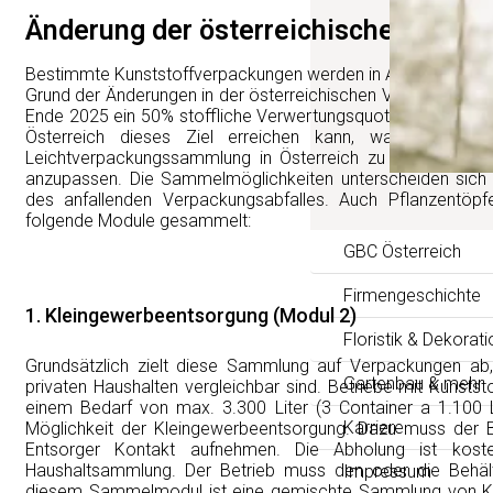
Änderung der österreichischen Ver
Bestimmte Kunststoffverpackungen werden in Altstoffsamm
Grund der Änderungen in der österreichischen Verpackungs
Ende 2025 ein 50% stoffliche Verwertungsquote bei Kunstst
Österreich dieses Ziel erreichen kann, war es notw
Leichtverpackungssammlung in Österreich zu vereinheitlic
anzupassen. Die Sammelmöglichkeiten unterscheiden sich
des anfallenden Verpackungsabfalles. Auch Pflanzentöp
folgende Module gesammelt:
GBC Österreich
Firmengeschichte
1. Kleingewerbeentsorgung (Modul 2)
Floristik & Dekorati
Grundsätzlich zielt diese Sammlung auf Verpackungen ab,
Gartenbau & mehr
privaten Haushalten vergleichbar sind. Betriebe mit Kunsts
einem Bedarf von max. 3.300 Liter (3 Container a 1.100 L
Karriere
Möglichkeit der Kleingewerbeentsorgung. Dazu muss der B
Entsorger Kontakt aufnehmen. Die Abholung ist kost
Haushaltsammlung. Der Betrieb muss den oder die Behält
Impressum
diesem Sammelmodul ist eine gemischte Sammlung von Ku