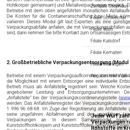
Hohlkörper gemeinsam) und Metallverpackungen möglich. D
Zentrale Steinhaus
Betriebe mit dem oben angeführten monatlichen Abfallaufk
Die Kosten für die Containeranschaffung bzw. Miete, kön
Filiale Schwechat
variieren. Dieses Modul gilt laut Experten als eine günst
Verpackungsabfälle anfallen, die mit Verpackungsabfällen a
Filiale Wien
sind, dann nehmen Sie bitte Kontakt zum ortsansässigen Ents
Filiale Kalsdorf
Filiale Kematen
2. Großbetriebliche Verpackungsentsorgung (Modul 
Filiale Meiningen
Betriebe mit einem Verpackungsaufkommen von mehr als 3.
Abgabestelle Walle
die Möglichkeit mit einem Entsorger eine individuelle Ent
Betrieb muss als Anfallstelle registriert sein. Welche Kosten
News
angebotener Leistung und Entsorgungsunternehmen. D
„Anfallstelle“ bei der Verpackungskoordinierungsstelle (
www.
werden. Das Anfallstellenregister der Verpackungskoordinier
1 996 96 68-68. Im Zuge der Registrierung als Anfallstelle 
seine ungefähren Abfallmengen und den ungefähren Lize
Jeder Wurf zäh
Verpackungen an. In diesem Sammelmodul muss 
Verpackungen ri
Kunststoffhohlkörpern und Kunststofffolien getrennt erfolge
Rohstoffe im Kre