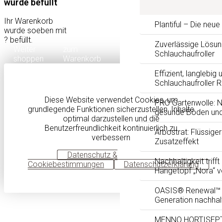
wurde befüllt
Ihr Warenkorb
Plantiful – Die neu
wurde soeben mit
?
befüllt.
Zuverlässige Lösun
Weiter
zum
Schlauchaufroller
shoppen
Warenkorb
Effizient, langlebig 
Schlauchaufroller 
Diese Website verwendet Cookies, um
PRO Gartenwolle: Na
grundlegende Funktionen sicherzustellen, Inhalte
gesunde Böden und
optimal darzustellen und die
Benutzerfreundlichkeit kontinuierlich zu
Arbostrat: Flüssig
verbessern
Zusatzeffekt
OK
Datenschutz &
Nachhaltigkeit trifft
Cookiebestimmungen
Datenschutzerklärung
Hängetopf „Nora“ 
OASIS® Renewal™ F
Generation nachhal
MENNO HORTISEPTC