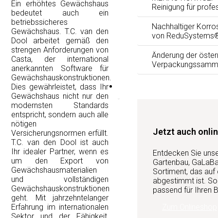
Ein erhöhtes Gewächshaus
Reinigung für profe
bedeutet auch ein
betriebssicheres
Nachhaltiger Korro
Gewächshaus. T.C. van den
von ReduSystems
Dool arbeitet gemäß den
strengen Anforderungen von
Änderung der öster
Casta, der international
Verpackungssamm
anerkannten Software für
Gewächshauskonstruktionen.
Services
Dies gewährleistet, dass Ihr
Gewächshaus nicht nur den
modernsten Standards
entspricht, sondern auch alle
nötigen
Jetzt auch onlin
Versicherungsnormen erfüllt.
T.C. van den Dool ist auch
Ihr idealer Partner, wenn es
Entdecken Sie uns
um den Export von
Gartenbau, GaLaBau
Gewächshausmaterialien
Sortiment, das auf
und vollständigen
abgestimmt ist. So 
Gewächshauskonstruktionen
passend für Ihren B
geht. Mit jahrzehntelanger
Zum Onlineshop
Erfahrung im internationalen
Sektor und der Fähigkeit,