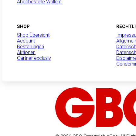
Abgabestelle Wallern
SHOP
RECHTL
Shop Übersicht
Impress
Account
Allgemei
Bestellungen
Datensch
Aktionen
Datensch
Gärtner exclusiv
Disclaim
Genderhi