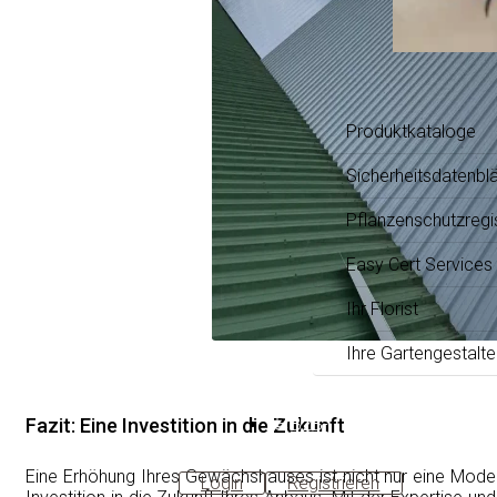
Produktkataloge
Sicherheitsdatenblä
Pflanzenschutzregi
Easy Cert Services
Ihr Florist
Ihre Gartengestalte
B2B-
Fazit: Eine Investition in die Zukunft
Shop
Eine Erhöhung Ihres Gewächshauses ist nicht nur eine Modern
Login
Registrieren