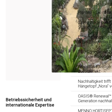
Plantiful – Die neu
Zuverlässige Lösun
Schlauchaufroller
Effizient, langlebig 
Schlauchaufroller 
PRO Gartenwolle: Na
gesunde Böden und
Arbostrat: Flüssig
Zusatzeffekt
Nachhaltigkeit trifft
Hängetopf „Nora“ 
OASIS® Renewal™ F
Betriebssicherheit und
Generation nachhal
internationale Expertise
MENNO HORTISEPTC