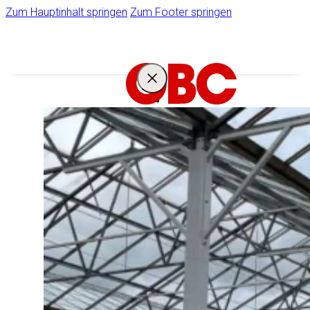
Zum Hauptinhalt springen
Zum Footer springen
IHR
STARKER
PARTNER
Unternehmen
Ihr Zugang zum