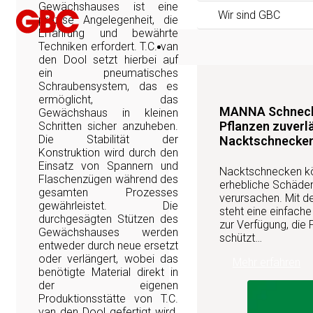
Gewächshauses ist eine
Wir sind GBC
präzise Angelegenheit, die
Erfahrung und bewährte
Techniken erfordert. T.C. van
Produktneuheiten
den Dool setzt hierbei auf
ein pneumatisches
Schraubensystem, das es
ermöglicht, das
MANNA Schnecke
Gewächshaus in kleinen
Pflanzen zuverl
Schritten sicher anzuheben.
Die Stabilität der
Nacktschnecke
Konstruktion wird durch den
Einsatz von Spannern und
Nacktschnecken kön
Flaschenzügen während des
erhebliche Schäden
gesamten Prozesses
verursachen. Mit 
gewährleistet. Die
steht eine einfach
durchgesägten Stützen des
zur Verfügung, die 
Gewächshauses werden
schützt…
entweder durch neue ersetzt
oder verlängert, wobei das
Mehr erfahren
benötigte Material direkt in
der eigenen
Produktionsstätte von T.C.
van den Dool gefertigt wird.