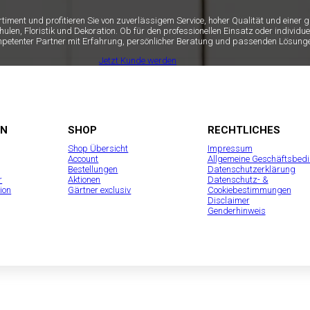
ortiment und profitieren Sie von zuverlässigem Service, hoher Qualität und einer
n, Floristik und Dekoration. Ob für den professionellen Einsatz oder individue
mpetenter Partner mit Erfahrung, persönlicher Beratung und passenden Lösunge
Jetzt Kunde werden
EN
SHOP
RECHTLICHES
Shop Übersicht
Impressum
Account
Allgemeine Geschäftsbed
Bestellungen
Datenschutzerklärung
r
Aktionen
Datenschutz- &
ion
Gärtner exclusiv
Cookiebestimmungen
Disclaimer
Genderhinweis