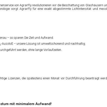
rvice von AgrarFly revolutionieren wir die Beschattung von Glashäusern und F
nologie sorgt AgrarFly für eine exakt abgestimmte Lichtintensität und me
tgenau – so sparen Sie Zeit und Aufwand.
O₂-Ausstoß – unsere Lösung ist umweltschonend und nachhaltig.
durchgeführt werden, ohne lange Vorlaufzeiten.
ichtige Lizenzen, die spätestens einen Monat vor Durchführung beantragt werd
chstum mit minimalem Aufwand!