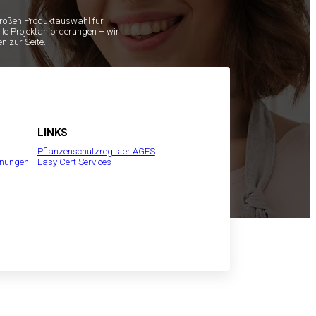
 großen Produktauswahl für
lle Projektanforderungen – wir
n zur Seite.
LINKS
Pflanzenschutzregister AGES
inungen
Easy Cert Services