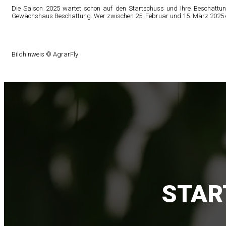
Die Saison 2025 wartet schon auf den Startschuss und Ihre Beschattung
Gewächshaus Beschattung. Wer zwischen 25. Februar und 15. März 2025 ei
Bildhinweis © AgrarFly
STAR