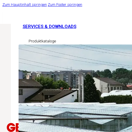
Zum Hauptinhalt springen
Zum Footer springen
SERVICES & DOWNLOADS
Produktkataloge
Sicherheitsdatenblätter
LINKS
Pflanzenschutzregister AGES
Easy Cert Services
Ihr Florist
Ihre Gartengestalter