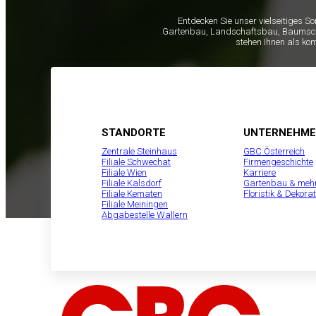
Entdecken Sie unser vielseitiges S
Gartenbau, Landschaftsbau, Baumschule
stehen Ihnen als ko
STANDORTE
UNTERNEHM
Zentrale Steinhaus
GBC Österreich
Filiale Schwechat
Firmengeschichte
Filiale Wien
Karriere
Filiale Kalsdorf
Gartenbau & meh
Filiale Kematen
Floristik & Dekorat
Filiale Meiningen
Abgabestelle Wallern