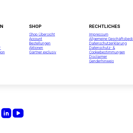
EN
SHOP
RECHTLICHES
Shop Übersicht
Impressum
Account
Allgemeine Geschäftsbed
Bestellungen
Datenschutzerklärung
r
Aktionen
Datenschutz- &
ion
Gärtner exclusiv
Cookiebestimmungen
Disclaimer
Genderhinweis