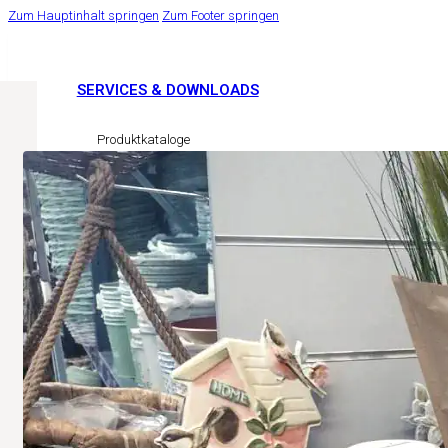
Zum Hauptinhalt springen
Zum Footer springen
SERVICES & DOWNLOADS
Produktkataloge
Sicherheitsdatenblätter
LINKS
Pflanzenschutzregister AGES
Easy Cert Services
Ihr Florist
Ihre Gartengestalter