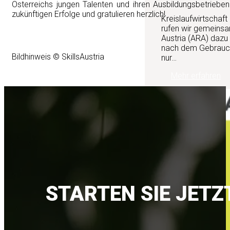
Österreichs jungen Talenten und ihren Ausbildungsbetrieben
zukünftigen Erfolge und gratulieren herzlich!
Kreislaufwirtschaft
rufen wir gemeinsa
Austria (ARA) dazu
nach dem Gebrauch 
Bildhinweis © SkillsAustria
nur…
Mehr erfahren
STARTEN SIE JETZ