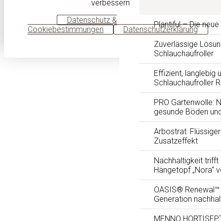
verbessern
OK
Datenschutz &
Plantiful – Die neu
Cookiebestimmungen
Datenschutzerklärung
Zuverlässige Lösun
Schlauchaufroller
Effizient, langlebig 
Schlauchaufroller 
PRO Gartenwolle: Na
gesunde Böden und
Arbostrat: Flüssig
Zusatzeffekt
Nachhaltigkeit trifft
Hängetopf „Nora“ 
OASIS® Renewal™ F
Generation nachhal
MENNO HORTISEPTC