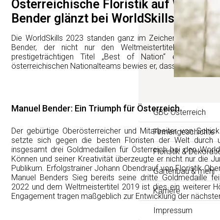
Österreichische Floristik auf Weltkl
Bender glänzt bei WorldSkills
Die WorldSkills 2023 standen ganz im Zeichen österreichis
Bender, der nicht nur den Weltmeistertitel in der Fl
prestigeträchtigen Titel „Best of Nation“ erlangte. Al
österreichischen Nationalteams bewies er, dass Talent und F
Manuel Bender: Ein Triumph für Österreich
GBC Österreich
Der gebürtige Oberösterreicher und Mitarbeiter von Schic
Firmengeschichte
setzte sich gegen die besten Floristen der Welt durch 
insgesamt drei Goldmedaillen für Österreich bei den World
Floristik & Dekorati
Können und seiner Kreativität überzeugte er nicht nur die Ju
Publikum. Erfolgstrainer Johann Obendrauf von Floristik Obe
Gartenbau & mehr
Manuel Benders Sieg bereits seine dritte Goldmedaille fe
2022 und dem Weltmeistertitel 2019 ist dies ein weiterer H
Karriere
Engagement tragen maßgeblich zur Entwicklung der nächsten 
Impressum