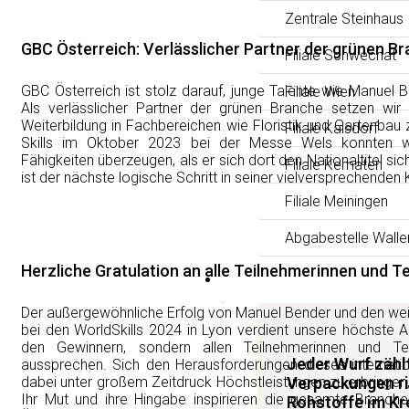
Zentrale Steinhaus
GBC Österreich: Verlässlicher Partner der grünen B
Filiale Schwechat
GBC Österreich ist stolz darauf, junge Talente wie Manuel 
Filiale Wien
Als verlässlicher Partner der grünen Branche setzen wir 
Weiterbildung in Fachbereichen wie Floristik und Gartenbau z
Filiale Kalsdorf
Skills im Oktober 2023 bei der Messe Wels konnten 
Fähigkeiten überzeugen, als er sich dort den Nationaltitel sic
Filiale Kematen
ist der nächste logische Schritt in seiner vielversprechenden 
Filiale Meiningen
Abgabestelle Walle
Herzliche Gratulation an alle Teilnehmerinnen und T
News
Der außergewöhnliche Erfolg von Manuel Bender und den wei
bei den WorldSkills 2024 in Lyon verdient unsere höchste 
den Gewinnern, sondern allen Teilnehmerinnen und Te
Jeder Wurf zäh
aussprechen. Sich den Herausforderungen dieses internati
dabei unter großem Zeitdruck Höchstleistungen zu erbringen
Verpackungen ri
Ihr Mut und ihre Hingabe inspirieren die gesamte Branche
Rohstoffe im Kre