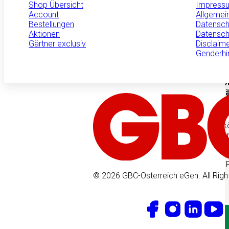
Shop Übersicht
Impress
Wir sind GBC
Account
Allgemei
Bestellungen
Datensch
Aktionen
Datensch
Produktneuheiten
Gärtner exclusiv
Disclaim
Genderhi
MANNA Schnecke
Pflanzen zuverl
Nacktschnecke
Nacktschnecken kön
erhebliche Schäden
verursachen. Mit 
steht eine einfach
zur Verfügung, die 
schützt…
© 2026 GBC-Österreich eGen. All Righ
Mehr erfahren