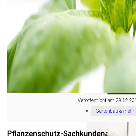
Sichern Sie sich Ih
Geschäftskunde und
unserem Sortiment, 
und professionellen
Betrieb.
Geschäf
Veröffentlicht am 29.12.20
Gartenbau & mehr
Pflanzenschutz-Sachkundenachweis