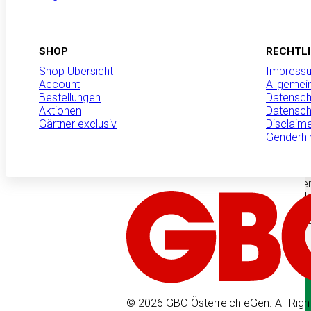
Wir sind GBC
Produktneuheiten
SHOP
RECHTL
Shop Übersicht
Impress
Account
Allgemei
Bestellungen
Datensch
MANNA Schnecke
Aktionen
Datensch
Gärtner exclusiv
Disclaim
Pflanzen zuverl
Genderhi
Nacktschnecke
Nacktschnecken kön
erhebliche Schäden
verursachen. Mit 
steht eine einfach
zur Verfügung, die 
schützt…
Mehr erfahren
© 2026 GBC-Österreich eGen. All Righ