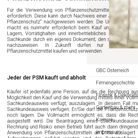
Für die Verwendung von Pflanzenschutzmitteln im Gartenb
erforderlich. Diese kann durch Nachweis einer Ausbildung 
Pflanzenschutz“ nachgewiesen werden. Die Umsetzung v
macht es nunmehr erforderlich beim Kauf und der Verwe
Lagern, Vorrätighalten und innerbetriebliches Befördern u
Sachkunde durch ein eigenes Dokument, den sogenannten
nachzuweisen. In Zukunft dürfen nur mehr Inha
Pflanzenschutzmittel kaufen und verwenden.
GBC Österreich
Jeder der PSM kauft und abholt
Firmengeschichte
Käufer ist jedenfalls jene Person, auf die die Rechnung aus
Floristik & Dekorati
Möglichkeit den Kauf und die Verwendung mittels einer Vollm
Sachkundeausweis verfügt, auszulagern. In diesem Fall mu
Gartenbau & mehr
Sachkundeausweis verfügen. Er/Sie darf die Pflanzenschut
noch lagern. Die Vollmacht ermöglicht es, dass die Re
Karriere
ausgestellt wird. Die Beantragung eines „Sachkundeausw
Rechnung und Risiko einen Betrieb führt auch dann dringen
Impressum
Anwendung von Pflanzenschutzmitteln an Dritte auslagert