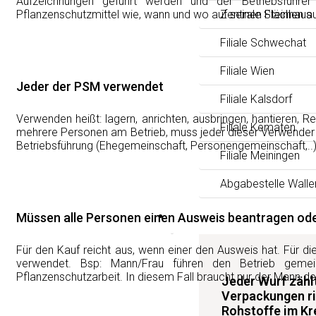
Aufzeichnungen geführt werden und der Betriebsführer 
Pflanzenschutzmittel wie, wann und wo auf seinen Flächen 
Zentrale Steinhaus
Filiale Schwechat
Filiale Wien
Jeder der PSM verwendet
Filiale Kalsdorf
Verwenden heißt: lagern, anrichten, ausbringen, hantieren, 
Filiale Kematen
mehrere Personen am Betrieb, muss jeder dieser Verwender
Betriebsführung (Ehegemeinschaft, Personengemeinschaft,..
Filiale Meiningen
Abgabestelle Walle
News
Müssen alle Personen einen Ausweis beantragen oder
Für den Kauf reicht aus, wenn einer den Ausweis hat. Für d
verwendet. Bsp: Mann/Frau führen den Betrieb gemei
Pflanzenschutzarbeit. In diesem Fall braucht nur der Mann d
Jeder Wurf zäh
Verpackungen ri
Rohstoffe im Kre