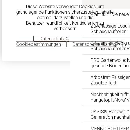
Diese Website verwendet Cookies, um
grundlegende Funktionen sicherzustellen, Inhalte
Plantiful – Die neu
optimal darzustellen und die
Benutzerfreundlichkeit kontinuierlich zu
Zuverlässige Lösun
verbessern
Schlauchaufroller
OK
Datenschutz &
Effizient, langlebig 
Cookiebestimmungen
Datenschutzerklärung
Schlauchaufroller 
PRO Gartenwolle: Na
gesunde Böden und
Arbostrat: Flüssig
Zusatzeffekt
Nachhaltigkeit trifft
Hängetopf „Nora“ 
OASIS® Renewal™ F
Generation nachhal
MENNO HORTISEPTC