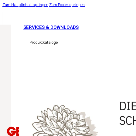
Zum Hauptinhalt springen
Zum Footer springen
SERVICES & DOWNLOADS
Produktkataloge
Sicherheitsdatenblätter
LINKS
Pflanzenschutzregister AGES
Easy Cert Services
Ihr Florist
Ihre Gartengestalter