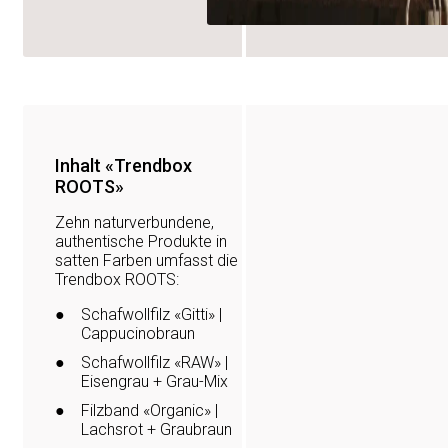
Inhalt «Trendbox
ROOTS»
Zehn naturverbundene,
authentische Produkte in
satten Farben umfasst die
Aktionen
Trendbox ROOTS:
Aktuelles
Schafwollfilz «Gitti» |
Cappucinobraun
Floristik & Dekorati
Schafwollfilz «RAW» |
Eisengrau + Grau-Mix
Gartenbau & mehr
Filzband «Organic» |
Lachsrot + Graubraun
Produktneuheiten &