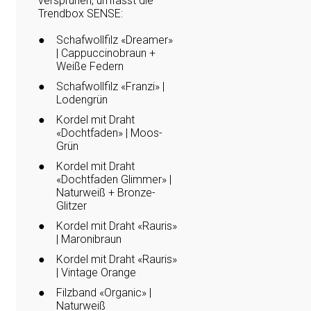
versprühen, umfasst die
Trendbox SENSE:
Schafwollfilz «Dreamer»
| Cappuccinobraun +
Weiße Federn
Schafwollfilz «Franzi» |
Lodengrün
Kordel mit Draht
«Dochtfaden» | Moos-
Grün
Kordel mit Draht
«Dochtfaden Glimmer» |
Naturweiß + Bronze-
Glitzer
Kordel mit Draht «Rauris»
| Maronibraun
Kordel mit Draht «Rauris»
| Vintage Orange
Filzband «Organic» |
Naturweiß