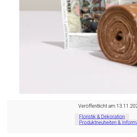
Sichern Sie sich Ih
Geschäftskunde und
unserem Sortiment, 
und professionellen
Betrieb.
Geschäf
Veröffentlicht am 13.11.20
Floristik & Dekoration
Produktneuheiten & Inform