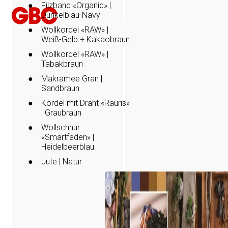
Filzband «Organic» |
Wir sind GBC
Dunkelblau-Navy
Wollkordel «RAW» |
Produktneuheiten
Weiß-Gelb + Kakaobraun
Wollkordel «RAW» |
Tabakbraun
Makramee Gran |
MANNA Schnecke
Sandbraun
Pflanzen zuverl
Nacktschnecke
Kordel mit Draht «Rauris»
| Graubraun
Nacktschnecken kön
Wollschnur
erhebliche Schäden
«Smartfaden» |
verursachen. Mit 
Heidelbeerblau
steht eine einfach
Jute | Natur
zur Verfügung, die 
schützt…
Mehr erfahren