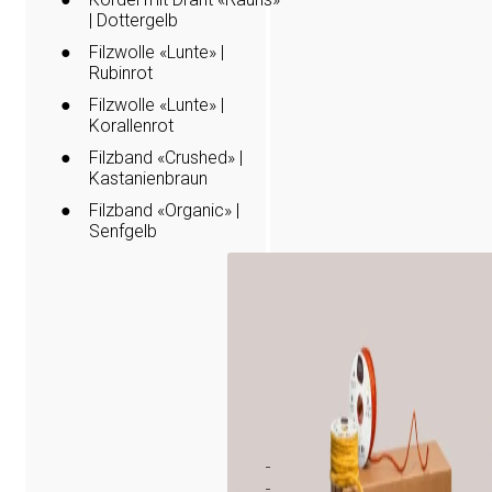
| Dottergelb
Filzwolle «Lunte» |
Rubinrot
Filzwolle «Lunte» |
Korallenrot
Produktkataloge
Filzband «Crushed» |
Sicherheitsdatenblä
Kastanienbraun
Filzband «Organic» |
Pflanzenschutzregi
Senfgelb
Easy Cert Services
Ihr Florist
Ihre Gartengestalte
B2B-
Shop
Login
Registrieren