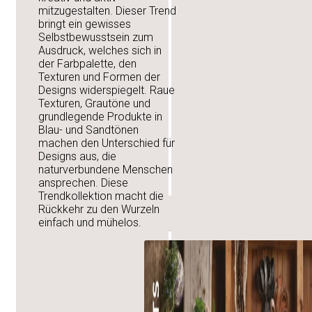
mitzugestalten. Dieser Trend
Zentrale Steinhaus
bringt ein gewisses
Selbstbewusstsein zum
Filiale Schwechat
Ausdruck, welches sich in
der Farbpalette, den
Filiale Wien
Texturen und Formen der
Designs widerspiegelt. Raue
Filiale Kalsdorf
Texturen, Grautöne und
grundlegende Produkte in
Filiale Kematen
Blau- und Sandtönen
machen den Unterschied für
Filiale Meiningen
Designs aus, die
naturverbundene Menschen
Abgabestelle Walle
ansprechen. Diese
Trendkollektion macht die
Rückkehr zu den Wurzeln
News
einfach und mühelos.
Jeder Wurf zäh
Verpackungen ri
Rohstoffe im Kre