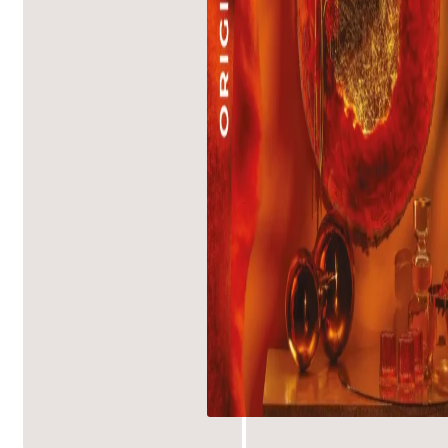
Reinigung für profe
Nachhaltiger Korro
von ReduSystems
Änderung der öster
Verpackungssamm
Services
Jetzt auch onlin
Entdecken Sie uns
Gartenbau, GaLaBau
Sortiment, das auf
abgestimmt ist. So 
passend für Ihren B
Zum Onlineshop