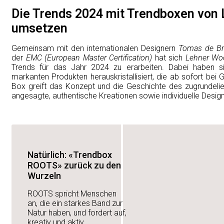
Die Trends 2024 mit Trendboxen von
umsetzen
Gemeinsam mit den internationalen Designern
Tomas de Br
der
EMC (European Master Certification)
hat sich
Lehner Wo
Trends für das Jahr 2024 zu erarbeiten. Dabei haben s
markanten Produkten herauskristallisiert, die ab sofort bei 
Box greift das Konzept und die Geschichte des zugrundeli
angesagte, authentische Kreationen sowie individuelle Design
GBC Österreich
Firmengeschichte
Natürlich: «Trendbox
Floristik & Dekorati
ROOTS» zurück zu den
Gartenbau & mehr
Wurzeln
ROOTS spricht Menschen
Karriere
an, die ein starkes Band zur
Natur haben, und fordert auf,
Impressum
kreativ und aktiv