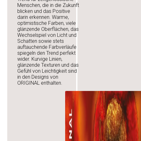
Menschen, die in die Zukunft
blicken und das Positive
Plantiful – Die neu
darin erkennen. Warme,
optimistische Farben, viele
Zuverlässige Lösun
glänzende Oberflächen, das
Schlauchaufroller
Wechselspiel von Licht und
Schatten sowie stets
Effizient, langlebig 
auftauchende Farbverläufe
Schlauchaufroller 
spiegeln den Trend perfekt
wider. Kurvige Linien,
glänzende Texturen und das
PRO Gartenwolle: Na
Gefühl von Leichtigkeit sind
gesunde Böden und
in den Designs von
ORIGINAL enthalten.
Arbostrat: Flüssig
Zusatzeffekt
Nachhaltigkeit trifft
Hängetopf „Nora“ 
OASIS® Renewal™ F
Generation nachhal
MENNO HORTISEPTC