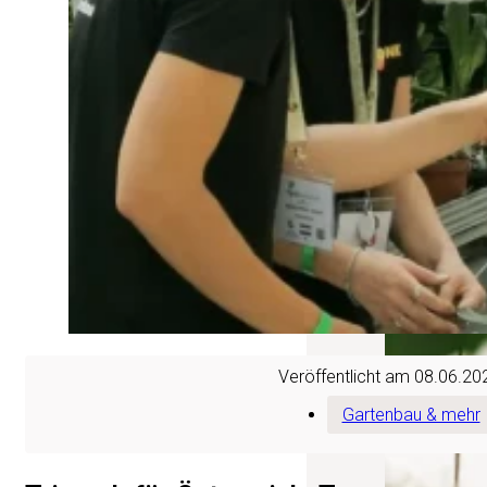
Sichern Sie sich Ih
Geschäftskunde und
unserem Sortiment, 
und professionellen
Betrieb.
Geschäf
Veröffentlicht am 08.06.20
Gartenbau & mehr