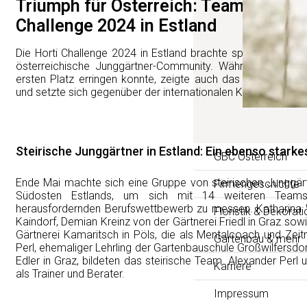
Triumph für Österreich: Team Langenl
Challenge 2024 in Estland
Die Horti Challenge 2024 in Estland brachte spannende Erge
österreichische Junggärtner-Community. Während das Te
ersten Platz erringen konnte, zeigte auch das Team aus Gr
und setzte sich gegenüber der internationalen Konkurrenz ein
Steirische Junggärtner in Estland: Ein ebenso stark
GBC Österreich
Ende Mai machte sich eine Gruppe von steirischen Junggä
Firmengeschichte
Südosten Estlands, um sich mit 14 weiteren Tea
herausfordernden Berufswettbewerb zu messen. Katharina 
Floristik & Dekorati
Kaindorf, Demian Kreinz von der Gärtnerei Friedl in Graz sow
Gärtnerei Kamaritsch in Pöls, die als Mentalcoach und Zeit
Gartenbau & mehr
Perl, ehemaliger Lehrling der Gartenbauschule Großwilfersdorf
Edler in Graz, bildeten das steirische Team. Alexander Perl
Karriere
als Trainer und Berater.
Impressum