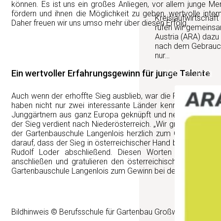
können. Es ist uns ein großes Anliegen, vor allem junge M
fördern und ihnen die Möglichkeit zu geben, wertvolle inte
Kreislaufwirtschaft
Daher freuen wir uns umso mehr über diesen Erfolg.
rufen wir gemeinsa
Austria (ARA) dazu
nach dem Gebrauch 
nur…
Ein wertvoller Erfahrungsgewinn für junge Talente
Mehr erfahren
Auch wenn der erhoffte Sieg ausblieb, war die Reise ein volle
haben nicht nur zwei interessante Länder kennengelernt, s
Junggärtnern aus ganz Europa geknüpft und neue Freundsc
der Sieg verdient nach Niederösterreich. „Wir gratulieren Em
der Gartenbauschule Langenlois herzlich zum Gewinn der Ho
darauf, dass der Sieg in österreichischer Hand bleibt“, freut 
Rudolf Loder abschließend. Diesen Worten können wir 
anschließen und gratulieren den österreichischen Talenten
Gartenbauschule Langenlois zum Gewinn bei der Horti Chall
Bildhinweis © Berufsschule für Gartenbau Großwilfersdorf