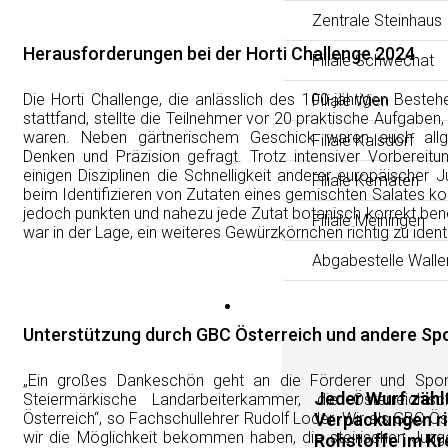
Zentrale Steinhaus
Herausforderungen bei der Horti Challenge 2024
Filiale Schwechat
Die Horti Challenge, die anlässlich des 100-jährigen Beste
Filiale Wien
stattfand, stellte die Teilnehmer vor 20 praktische Aufgaben,
waren. Neben gärtnerischem Geschick waren auch allge
Filiale Kalsdorf
Denken und Präzision gefragt. Trotz intensiver Vorbereit
einigen Disziplinen die Schnelligkeit anderer europäischer
Filiale Kematen
beim Identifizieren von Zutaten eines gemischten Salates k
jedoch punkten und nahezu jede Zutat botanisch korrekt ben
Filiale Meiningen
war in der Lage, ein weiteres Gewürzkörnchen richtig zu identi
Abgabestelle Walle
News
Unterstützung durch GBC Österreich und andere S
„Ein großes Dankeschön geht an die Förderer und Spons
Jeder Wurf zäh
Steiermärkische Landarbeiterkammer, die Österreichi
Österreich“, so Fachschullehrer Rudolf Loder. Wir als GBC Ös
Verpackungen ri
wir die Möglichkeit bekommen haben, die steirischen Jungg
Rohstoffe im Kre