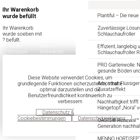
Ihr Warenkorb
Plantiful – Die neu
wurde befüllt
Ihr Warenkorb
Zuverlässige Lösun
wurde soeben mit
Schlauchaufroller
?
befüllt.
Weiter
zum
Effizient, langlebig 
shoppen
Warenkorb
Schlauchaufroller 
PRO Gartenwolle: Na
gesunde Böden und
Diese Website verwendet Cookies, um
Arbostrat: Flüssig
grundlegende Funktionen sicherzustellen, Inhalte
Zusatzeffekt
optimal darzustellen und die
Benutzerfreundlichkeit kontinuierlich zu
verbessern
Nachhaltigkeit trifft
Hängetopf „Nora“ 
OK
Datenschutz &
Cookiebestimmungen
Datenschutzerklärung
OASIS® Renewal™ F
Generation nachhal
MENNO HORTISEPTC