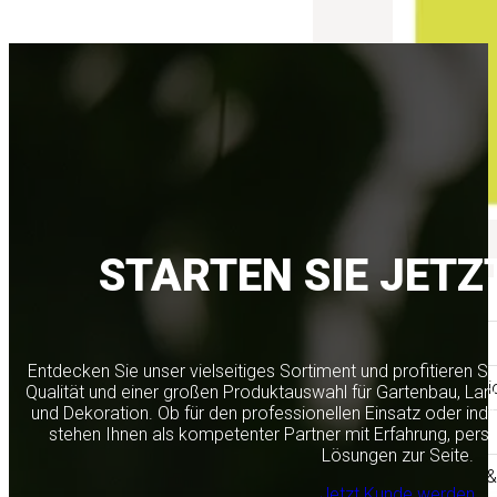
STARTEN SIE JETZ
Aktionen
Aktuelles
Entdecken Sie unser vielseitiges Sortiment und profitieren S
Floristik & Dekorati
Qualität und einer großen Produktauswahl für Gartenbau, Lan
und Dekoration. Ob für den professionellen Einsatz oder indi
Gartenbau & mehr
stehen Ihnen als kompetenter Partner mit Erfahrung, per
Lösungen zur Seite.
Produktneuheiten &
Jetzt Kunde werden