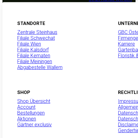
Wir sind GBC
Produktneuheiten
STANDORTE
UNTERN
Zentrale Steinhaus
GBC Öste
Filiale Schwechat
Firmenge
Filiale Wien
Karriere
MANNA Schnecke
Filiale Kalsdorf
Gartenba
Pflanzen zuverl
Filiale Kematen
Floristik
Filiale Meiningen
Nacktschnecke
Abgabestelle Wallern
Nacktschnecken kön
erhebliche Schäden
verursachen. Mit 
SHOP
RECHTL
steht eine einfach
zur Verfügung, die 
Shop Übersicht
Impress
schützt…
Account
Allgemei
Bestellungen
Datensch
Mehr erfahren
Aktionen
Datensch
Gärtner exclusiv
Disclaim
Genderhi