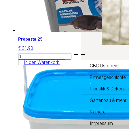
Propasta 25
€
31,90
Propasta
25
In den Warenkorb
Menge
GBC Österreich
Firmengeschichte
Floristik & Dekorati
Gartenbau & mehr
Karriere
Impressum