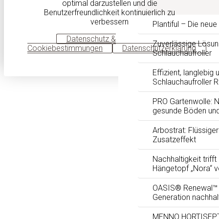
optimal darzustellen und die
Benutzerfreundlichkeit kontinuierlich zu
verbessern
Plantiful – Die neu
OK
Datenschutz &
Zuverlässige Lösun
Cookiebestimmungen
Datenschutzerklärung
Schlauchaufroller
Effizient, langlebig 
Schlauchaufroller 
PRO Gartenwolle: Na
gesunde Böden und
Arbostrat: Flüssig
Zusatzeffekt
Nachhaltigkeit trifft
Hängetopf „Nora“ 
OASIS® Renewal™ F
Generation nachhal
MENNO HORTISEPTC