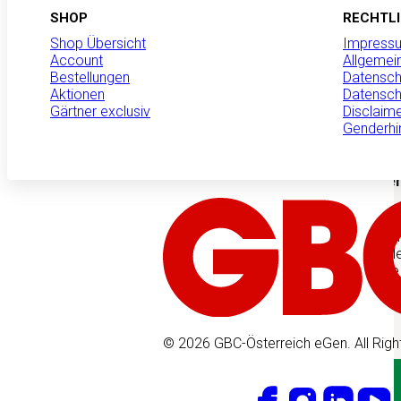
SHOP
RECHTL
Wir sind GBC
Shop Übersicht
Impress
Produktneuheiten
Account
Allgemei
Bestellungen
Datensch
Aktionen
Datensch
Gärtner exclusiv
Disclaim
Genderhi
MANNA Schnecke
Pflanzen zuverl
Nacktschnecke
Nacktschnecken kön
erhebliche Schäden
verursachen. Mit 
steht eine einfach
zur Verfügung, die 
schützt…
Mehr erfahren
© 2026 GBC-Österreich eGen. All Righ