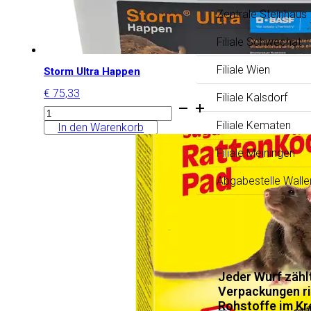
Zentrale Steinhaus
Filiale Schwechat
Filiale Wien
Storm Ultra Happen
€
75,33
Filiale Kalsdorf
Storm
Ultra
Filiale Kematen
In den Warenkorb
Happen
Menge
Filiale Meiningen
Abgabestelle Walle
News
Jeder Wurf zäh
Verpackungen ri
Rohstoffe im Kre