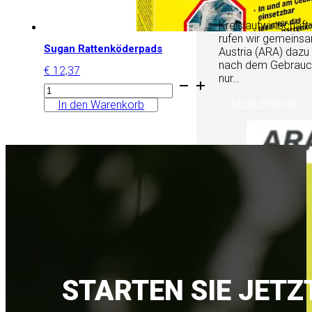
Kreislaufwirtschaft
rufen wir gemeinsa
Sugan Rattenköderpads
Austria (ARA) dazu
nach dem Gebrauch 
€
12,37
nur…
Sugan
Rattenköderpads
Mehr erfahren
In den Warenkorb
Menge
STARTEN SIE JETZ