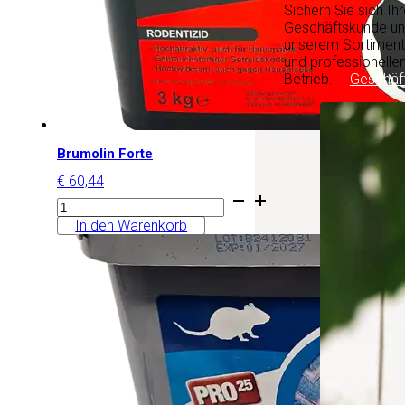
Sichern Sie sich Ih
Geschäftskunde und
unserem Sortiment, 
und professionellen
Betrieb.
Geschäf
Brumolin Forte
€
60,44
Brumolin
Forte
In den Warenkorb
Menge