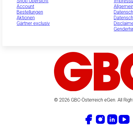
Shop Übersicht
Impress
Account
Allgemei
Bestellungen
Datensch
Aktionen
Datensch
Gärtner exclusiv
Disclaim
Genderhi
© 2026 GBC-Österreich eGen. All Righ