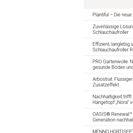
Plantiful – Die neu
Zuverlässige Lösun
Schlauchaufroller
Effizient, langlebig 
Schlauchaufroller 
PRO Gartenwolle: Na
gesunde Böden und
Arbostrat: Flüssig
Zusatzeffekt
Nachhaltigkeit trifft
Hängetopf „Nora“ 
OASIS® Renewal™ F
Generation nachhal
MENNO HORTISEPTC