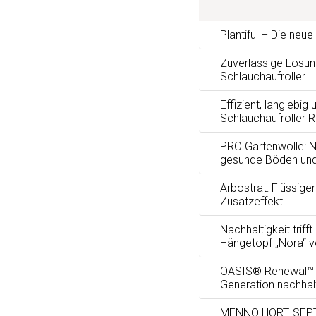
Plantiful – Die neu
Zuverlässige Lösun
Schlauchaufroller
Effizient, langlebig 
Schlauchaufroller 
PRO Gartenwolle: Na
gesunde Böden und
Arbostrat: Flüssig
Zusatzeffekt
Nachhaltigkeit trifft
Hängetopf „Nora“ 
OASIS® Renewal™ F
Generation nachhal
MENNO HORTISEPTC