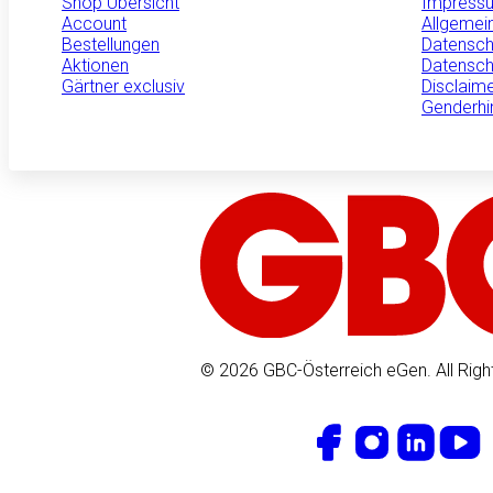
Shop Übersicht
Impress
Account
Allgemei
Bestellungen
Datensch
Aktionen
Datensch
Gärtner exclusiv
Disclaim
Genderhi
© 2026 GBC-Österreich eGen. All Righ